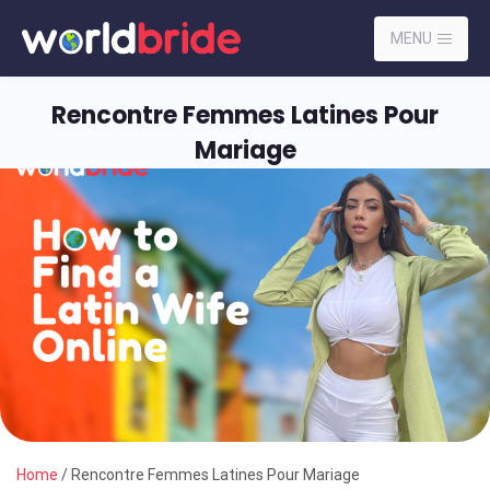
MENU
Rencontre Femmes Latines Pour
Mariage
Home
/
Rencontre Femmes Latines Pour Mariage