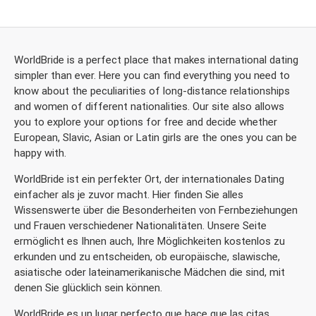
WorldBride is a perfect place that makes international dating
simpler than ever. Here you can find everything you need to
know about the peculiarities of long-distance relationships
and women of different nationalities. Our site also allows
you to explore your options for free and decide whether
European, Slavic, Asian or Latin girls are the ones you can be
happy with.
WorldBride ist ein perfekter Ort, der internationales Dating
einfacher als je zuvor macht. Hier finden Sie alles
Wissenswerte über die Besonderheiten von Fernbeziehungen
und Frauen verschiedener Nationalitäten. Unsere Seite
ermöglicht es Ihnen auch, Ihre Möglichkeiten kostenlos zu
erkunden und zu entscheiden, ob europäische, slawische,
asiatische oder lateinamerikanische Mädchen die sind, mit
denen Sie glücklich sein können.
WorldBride es un lugar perfecto que hace que las citas