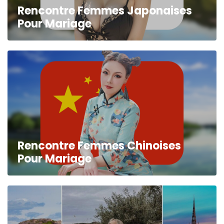
Rencontre Femmes Japonaises
Pour Mariage
Rencontre Femmes Chinoises
Pour Mariage