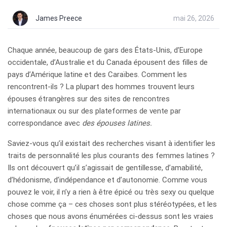
James Preece
mai 26, 2026
Chaque année, beaucoup de gars des États-Unis, d’Europe
occidentale, d’Australie et du Canada épousent des filles de
pays d’Amérique latine et des Caraïbes. Comment les
rencontrent-ils ? La plupart des hommes trouvent leurs
épouses étrangères sur des sites de rencontres
internationaux ou sur des plateformes de vente par
correspondance avec
des épouses latines.
Saviez-vous qu’il existait des recherches visant à identifier les
traits de personnalité les plus courants des femmes latines ?
Ils ont découvert qu’il s’agissait de gentillesse, d’amabilité,
d’hédonisme, d’indépendance et d’autonomie. Comme vous
pouvez le voir, il n’y a rien à être épicé ou très sexy ou quelque
chose comme ça – ces choses sont plus stéréotypées, et les
choses que nous avons énumérées ci-dessus sont les vraies