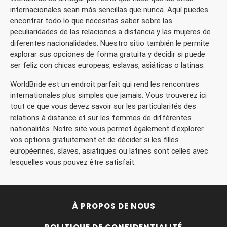
internacionales sean más sencillas que nunca. Aquí puedes
encontrar todo lo que necesitas saber sobre las
peculiaridades de las relaciones a distancia y las mujeres de
diferentes nacionalidades. Nuestro sitio también le permite
explorar sus opciones de forma gratuita y decidir si puede
ser feliz con chicas europeas, eslavas, asiáticas o latinas.
WorldBride est un endroit parfait qui rend les rencontres
internationales plus simples que jamais. Vous trouverez ici
tout ce que vous devez savoir sur les particularités des
relations à distance et sur les femmes de différentes
nationalités. Notre site vous permet également d'explorer
vos options gratuitement et de décider si les filles
européennes, slaves, asiatiques ou latines sont celles avec
lesquelles vous pouvez être satisfait.
À PROPOS DE NOUS