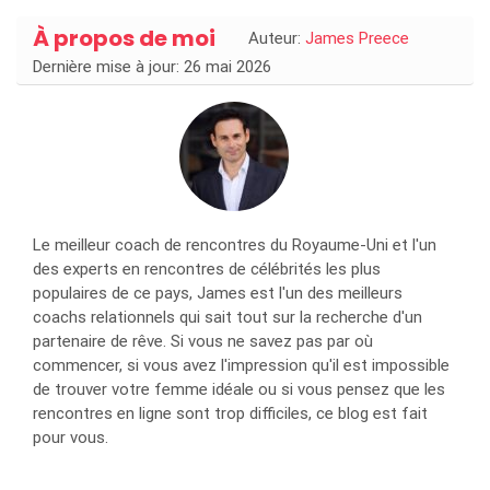
À propos de moi
Auteur:
James Preece
Dernière mise à jour: 26 mai 2026
Le meilleur coach de rencontres du Royaume-Uni et l'un
des experts en rencontres de célébrités les plus
populaires de ce pays, James est l'un des meilleurs
coachs relationnels qui sait tout sur la recherche d'un
partenaire de rêve. Si vous ne savez pas par où
commencer, si vous avez l'impression qu'il est impossible
de trouver votre femme idéale ou si vous pensez que les
rencontres en ligne sont trop difficiles, ce blog est fait
pour vous.