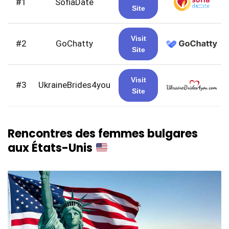
#1
SofiaDate
Site
Visit
#2
GoChatty
Site
Visit
#3
UkraineBrides4you
Site
Rencontres des femmes bulgares
aux États-Unis