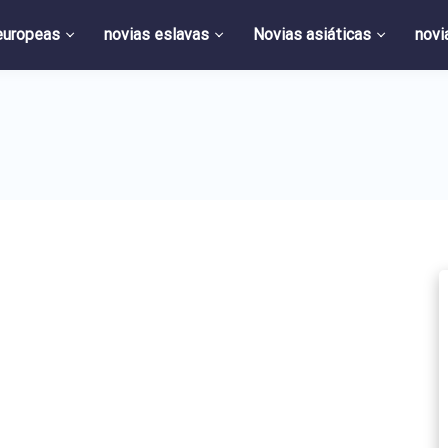
europeas
novias eslavas
Novias asiáticas
novi